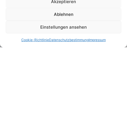
Akzeptieren
Ablehnen
Einstellungen ansehen
Cookie-Richtlinie
Datenschutzbestimmung
Impressum
Un voyage de groupe en train est bien plus qu’un
simple trajet d’un point A à un point B – c’est le coup
d’envoi d’une expérience commune. Tandis que le
paysage défile à l’extérieur, l’espace se crée dans le
compartiment pour ce qui manque souvent au
quotidien :
Une communauté forte
Une motivation renouvelée