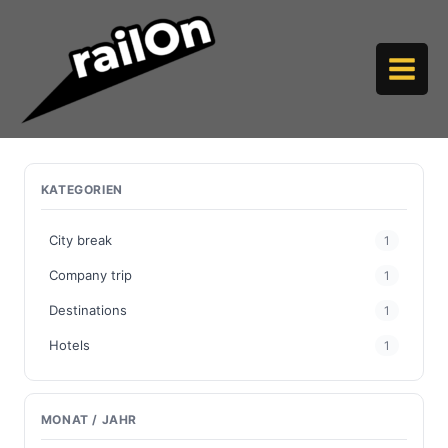
Skip
to
content
KATEGORIEN
City break
1
Company trip
1
Destinations
1
Hotels
1
MONAT / JAHR