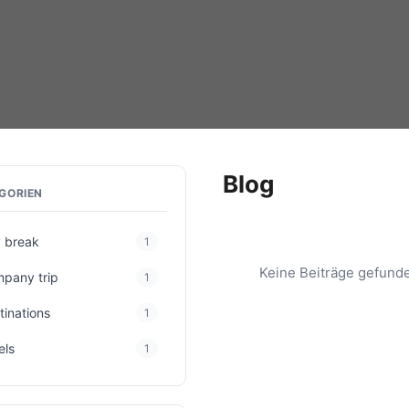
Blog
GORIEN
y break
1
Keine Beiträge gefund
pany trip
1
tinations
1
els
1