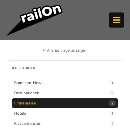
Zum
Inhalt
springen
← Alle Beiträge anzeigen
KATEGORIEN
Branchen-News
1
Destinationen
3
Firmenreise
2
Hotels
1
Klassenfahrten
2