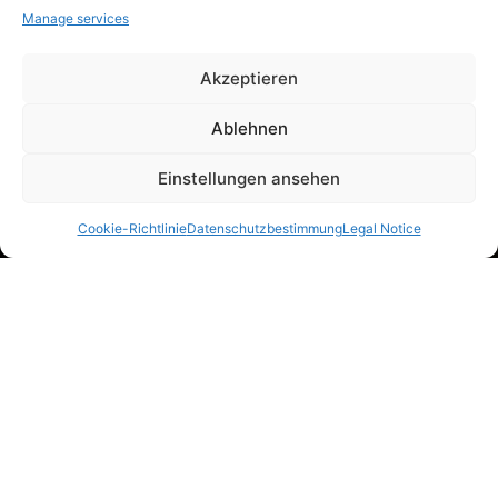
Manage services
Akzeptieren
Ablehnen
Einstellungen ansehen
Cookie-Richtlinie
Datenschutzbestimmung
Legal Notice
Article by Gregor
Intro
A successful team event is far more than a shared meal or a
short trip. When planned properly, it becomes an experience
that brings employees together, motivates them, and will be
talked about long afterwards. Formats where the shared
journey, an overnight stay and professional organisation come
together are particularly effective.