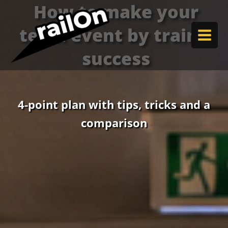
How to make your
Skip
to
team event by train a
content
success
4-point plan with tips, tricks and a
comparison