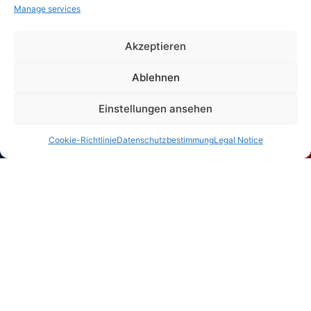
Manage services
Akzeptieren
Ablehnen
Einstellungen ansehen
Cookie-Richtlinie
Datenschutzbestimmung
Legal Notice
We plan high-quality train package tours for private individuals
We want to be transparent about which situations make it
worthwhile to book with us:
Groups such as:
– Groups of families
– Groups of friends
– Family reunions